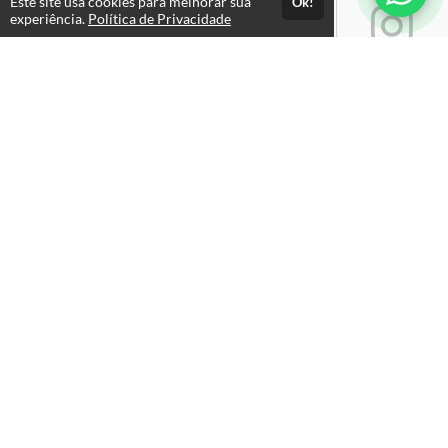
Este site usa cookies para melhorar sua
Ok!
experiência.
Política de Privacidade
Atendimento
Atendimento: Seg. a Sex, das 09h às 18h
+5511970346087
Fale Conosco
CNPJ: 14.237.718/0001-00
Páginas
Termos de Uso
Política de Privacidade