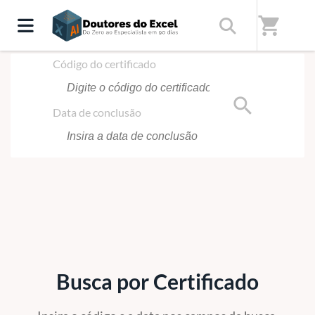
Início
/
Certificado
shopping_cart
Código do certificado
search
Data de conclusão
Busca por Certificado