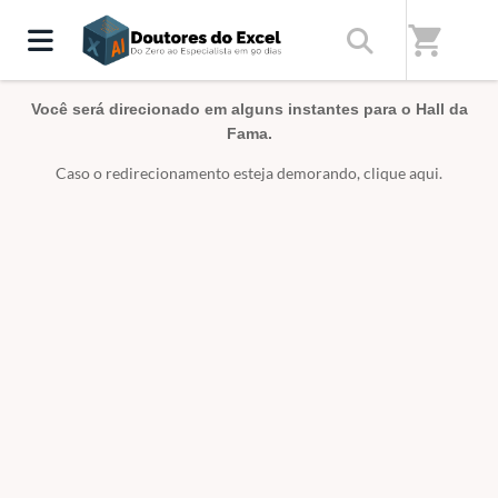
Home
/
Doutores do Excel - Os melhores cursos de Excel Online
shopping_cart
Você será direcionado em alguns instantes para o Hall da
Fama.
Caso o redirecionamento esteja demorando,
clique aqui
.