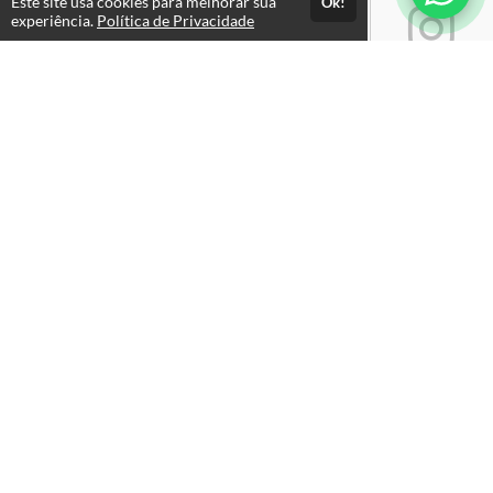
Este site usa cookies para melhorar sua
Ok!
experiência.
Política de Privacidade
Atendimento
Atendimento: Seg. a Sex, das 09h às 18h
+5511970346087
Fale Conosco
CNPJ: 14.237.718/0001-00
Páginas
Termos de Uso
Política de Privacidade