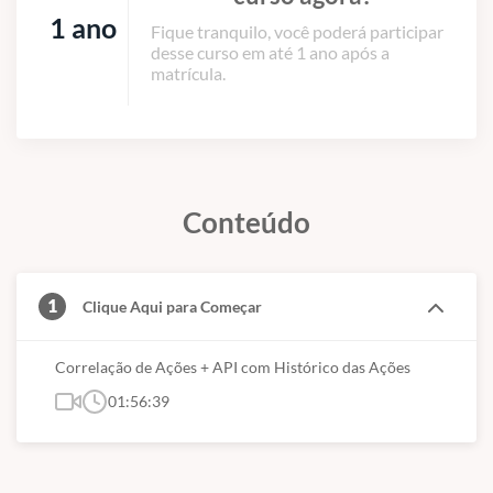
1 ano
Fique tranquilo, você poderá participar
desse curso em até 1 ano após a
matrícula.
Conteúdo
1
Clique Aqui para Começar
Correlação de Ações + API com Histórico das Ações
01:56:39