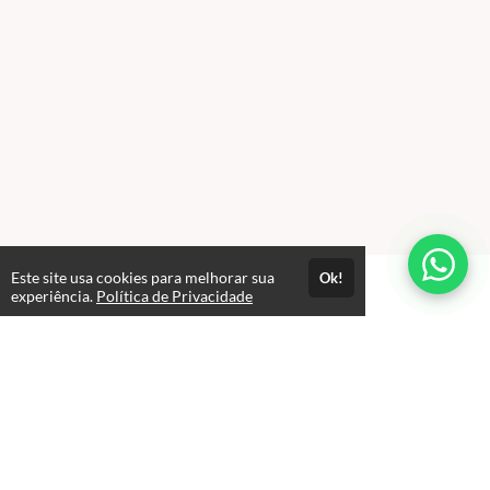
Este site usa cookies para melhorar sua
Ok!
experiência.
Política de Privacidade
FAQ
expand_more
Como funciona o acesso aos cursos?