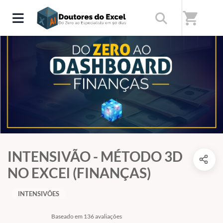
shopping_cart
INTENSIVÃO - MÉTODO 3D
NO EXCEl (FINANÇAS)
INTENSIVÕES
Baseado em 136 avaliações