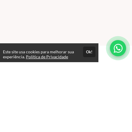
Este site usa cookies para melhorar sua
Ok!
experiência.
Política de Privacidade
FAQ
expand_more
Como funciona o acesso aos cursos?
Acesso por 1 ano