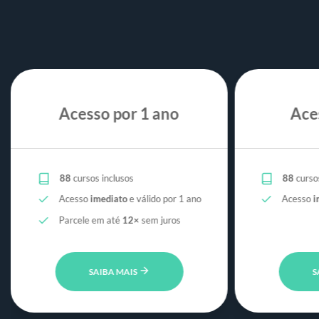
Acesso por 1 ano
Ace
88
cursos inclusos
88
cursos
Acesso
imediato
e válido por 1 ano
Acesso
i
Parcele em até
12×
sem juros
SAIBA MAIS
S