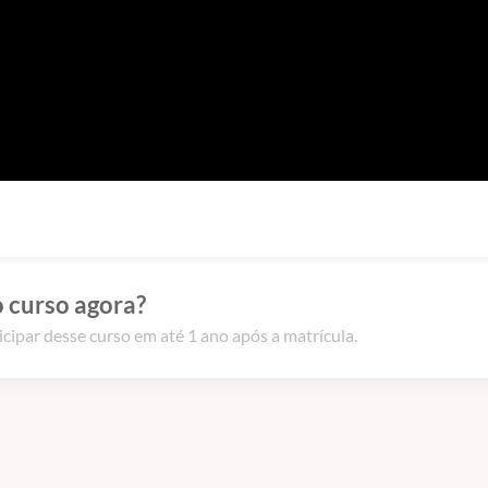
 curso agora?
icipar desse curso em até 1 ano após a matrícula.