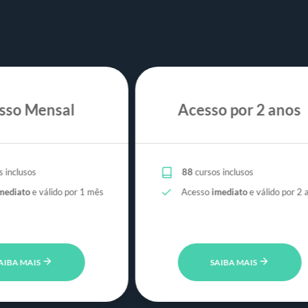
sso Mensal
Acesso por 2 anos
 inclusos
88
cursos inclusos
mediato
e válido por 1 mês
Acesso
imediato
e válido por 2 
AIBA MAIS
SAIBA MAIS