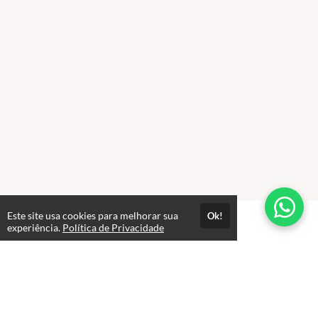
Este site usa cookies para melhorar sua
Ok!
experiência.
Política de Privacidade
FAQ
expand_more
Como funciona o acesso aos cursos?