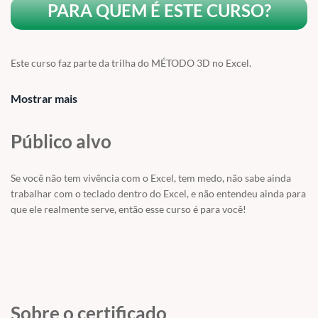
PARA QUEM É ESTE CURSO?
Este curso faz parte da trilha do MÉTODO 3D no Excel.
Nosso curso de Excel realmente BÁSICO.
Mostrar mais
Para você que deseja conhecer o Excel desde o início! Este curso é
para você.
Público alvo
Conheça o por que precisamos aprender Excel, para que ele serve, o
que podemos fazer com ele!
Se você não tem vivência com o Excel, tem medo, não sabe ainda
trabalhar com o teclado dentro do Excel, e não entendeu ainda para
E definitivamente, você vai se apaixonar pelo Excel depois desse
que ele realmente serve, então esse curso é para você!
curso!
Confirma a estrutura das aulas:
Sobre o certificado