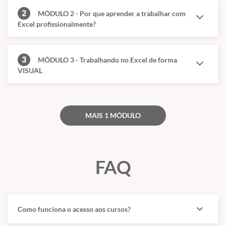
2
MÓDULO 2 - Por que aprender a trabalhar com
Excel profissionalmente?
3
MÓDULO 3 - Trabalhando no Excel de forma
VISUAL
MAIS 1 MÓDULO
FAQ
expand_more
Como funciona o acesso aos cursos?