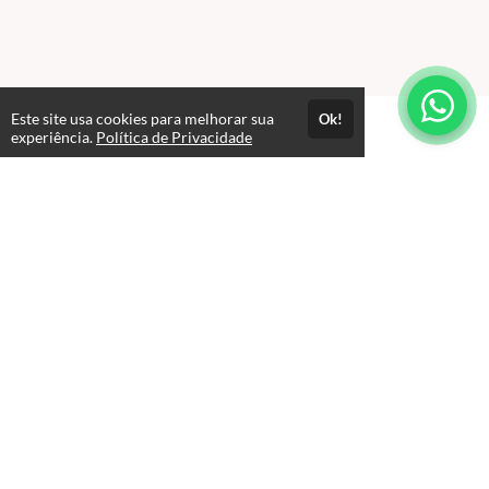
Este site usa cookies para melhorar sua
Ok!
experiência.
Política de Privacidade
FAQ
expand_more
Como funciona o acesso aos cursos?
Acesso por 1 ano
Até 1 ano de suporte