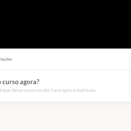
liações
 curso agora?
icipar desse curso em até 1 ano após a matrícula.