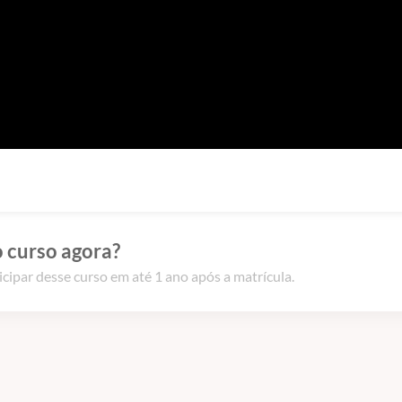
 curso agora?
icipar desse curso em até 1 ano após a matrícula.