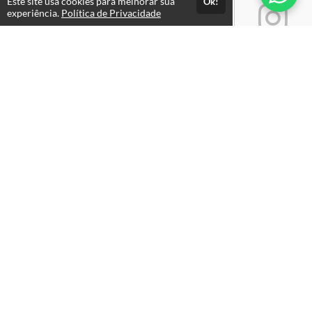
Este site usa cookies para melhorar sua
Ok!
experiência.
Política de Privacidade
Atendimento
Atendimento: Seg. a Sex, das 09h às 18h
+5511970346087
Fale Conosco
CNPJ: 14.237.718/0001-00
Páginas
Termos de Uso
Política de Privacidade