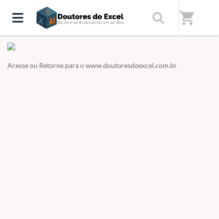
Home
/
Doutores do Excel - Os melhores cursos de Excel Online
shopping_cart
Acesse ou Retorne para o
www.doutoresdoexcel.com.br