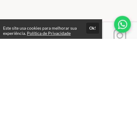
Este site usa cookies para melhorar sua
Ok!
experiência.
Política de Privacidade
Atendimento
Atendimento: Seg. a Sex, das 09h às 18h
+5511970346087
Fale Conosco
CNPJ: 14.237.718/0001-00