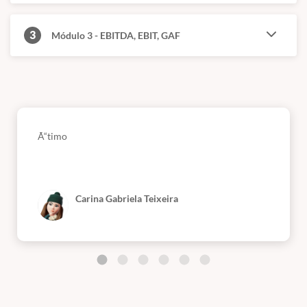
3
Módulo 3 - EBITDA, EBIT, GAF
Ã“timo
Carina Gabriela Teixeira