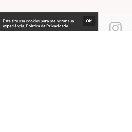
Este site usa cookies para melhorar sua
Ok!
experiência.
Política de Privacidade
Atendimento
Atendimento: Seg. a Sex, das 09h às 18h
+5511970346087
Fale Conosco
CNPJ: 14.237.718/0001-00